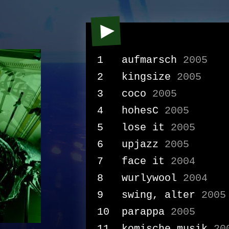
aufmarsch
2005
kingsize
2005
coco
2005
hohesC
2005
lose it
2005
upjazz
2005
face it
2004
wurlywool
2004
swing, alter
2005
parappa
2005
komische musik
20