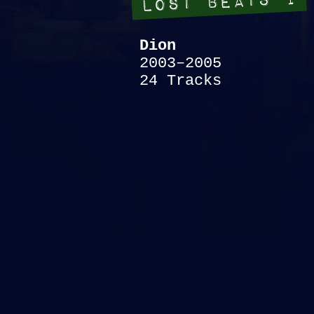
LOST BEATS I
Dion
2003–2005
24
Track
s